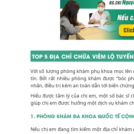
TOP 5 ĐỊA CHỈ CHỮA VIÊM LỘ TUYẾ
Với số lượng phòng khám phụ khoa mọc lên 
tín. Bởi rất nhiều phòng khám được “bóc ph
nhân, điều trị kém an toàn dẫn tới biến chứng,
Hiểu được tâm lý của chị em, một số bác sĩ 
giúp chị em được hưởng một dịch vụ khám ch
1. PHÒNG KHÁM ĐA KHOA QUỐC TẾ CỘ
Nếu chị em đang tìm kiếm một địa chỉ khám 