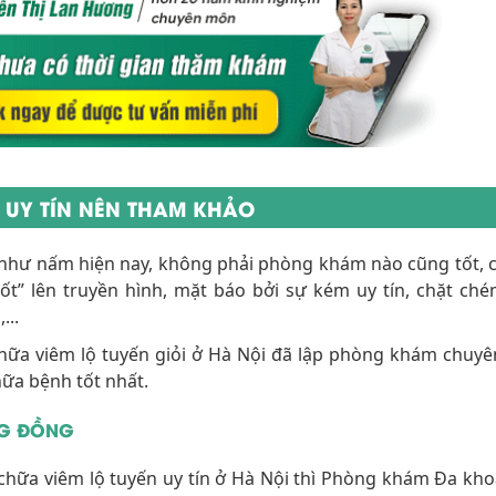
N UY TÍN NÊN THAM KHẢO
như nấm hiện nay, không phải phòng khám nào cũng tốt, 
ốt” lên truyền hình, mặt báo bởi sự kém uy tín, chặt ch
...
chữa viêm lộ tuyến giỏi ở Hà Nội đã lập phòng khám chuyê
ữa bệnh tốt nhất.
NG ĐỒNG
chữa viêm lộ tuyến uy tín ở Hà Nội thì Phòng khám Đa kh