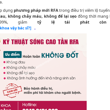
a.
áp dụng
phương pháp mới RFA
trong điều trị viêm lộ tuyến
au, không chảy máu, không để lại sẹo
đồng thời mang l
9%, giảm
tỷ lệ tái phát còn
.
khoa vậy bác sĩ?]