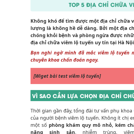
TOP 5 ĐỊA CHỈ CHỮA V
Không khó để tìm được một địa chỉ chữa v
lượng là không hề dễ dàng. Bởi một địa ch
chóng khỏi bệnh và phòng ngừa được nhữ
địa chỉ chữa viêm lộ tuyến uy tín tại Hà N
Bạn nghi ngờ mình đã mắc viêm lộ tuyến n
chuyên khoa chẩn đoán ngay.
[Wiget bài test viêm lộ tuyến]
VÌ SAO CẦN LỰA CHỌN ĐỊA CHỈ CHỮ
Thời gian gần đây, tổng đài tư vấn phụ khoa
của người bệnh viêm lộ tuyến. Không ít chị e
một số
phòng khám quy mô nhỏ, kém ch
năng sinh sản
, nhiễm trùng, v