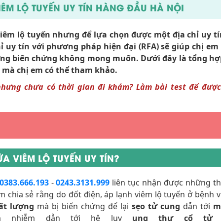
IÊM LỘ TUYẾN UY TÍN HÀNG ĐẦU HÀ NỘI
iêm lộ tuyến nhưng để lựa chọn được một địa chỉ uy tí
ỉ uy tín với phương pháp hiện đại (RFA) sẽ giúp chị e
ng biến chứng không mong muốn. Dưới đây là tổng hợp
ội mà chị em có thể tham khảo.
hưng chưa có thời gian đi khám? Làm bài test để được
A VIÊM LỘ TUYẾN UY TÍN?
0383.666.193
-
0243.3131.999
liên tục nhận được những t
m chia sẻ rằng do đốt điện, áp lạnh viêm lộ tuyến ở bệnh v
ất lượng
mà bị biến chứng để lại
sẹo tử cung
dẫn tới
m
iêm nhiễm dẫn tới hệ lụy
ung thư cổ tử 