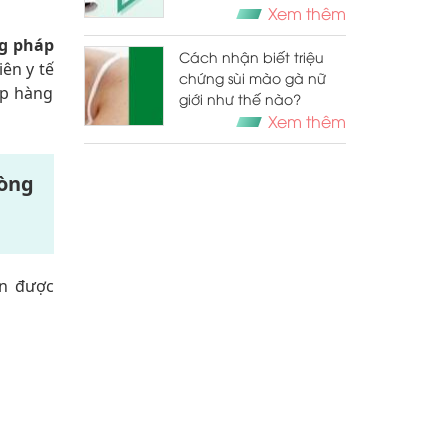
thường về sức khỏe
Xem thêm
g pháp
Cách nhận biết triệu
ên y tế
chứng sùi mào gà nữ
ếp hàng
giới như thế nào?
Xem thêm
hòng
n được