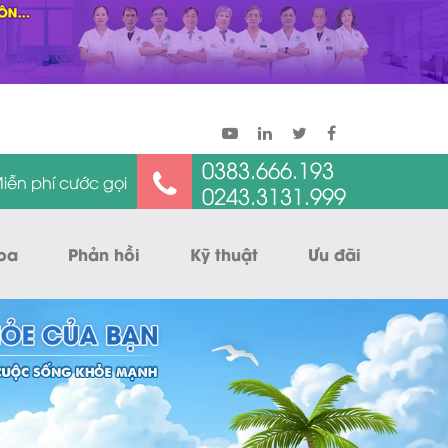
0383.666.193
iễn phí cước gọi
0243.3131.999
oa
Phản hồi
Kỹ thuật
Ưu đãi