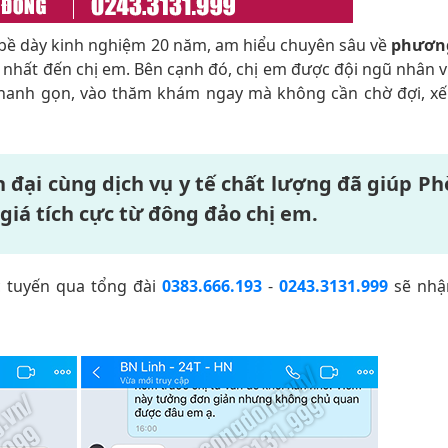
, bề dày kinh nghiệm 20 năm, am hiểu chuyên sâu về
phươn
o nhất đến chị em. Bên cạnh đó, chị em được đội ngũ nhân vi
nhanh gọn, vào thăm khám ngay mà không cần chờ đợi, x
n đại cùng dịch vụ y tế chất lượng đã giúp P
iá tích cực từ đông đảo chị em.
c tuyến qua tổng đài
0383.666.193
-
0243.3131.999
sẽ nhậ