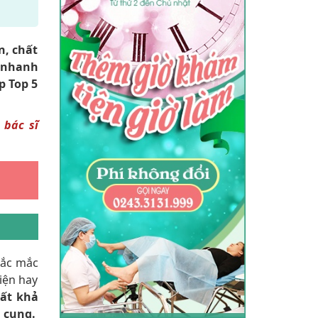
n, chất
m nhanh
 Top 5
 bác sĩ
hắc mắc
iện hay
ất khả
cung.