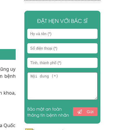
ĐẶT HẸN VỚI BÁC SĨ
cũng uy
ém bệnh
n khoa,
Bảo mật an toàn
Gửi
thông tin bệnh nhân
oa Quốc