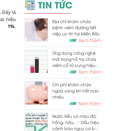
TIN TỨC
. Đây là
ại hiệu
Địa chỉ khám chữa
 1%
.
bệnh viêm đường tiết
niệu uy tín tại Miền Bắc
Xem thêm
Ứng dụng công nghệ
mới trong hỗ trợ chữa
viêm cổ tử cung hiệu
quả
Xem thêm
Chi phí khám chữa
ngứa vùng kín hết bao
nhiêu
Xem thêm
Nước tiểu có màu đỏ,
hồng, nâu,.. - Dấu hiệu
cảnh báo nguy cơ bất