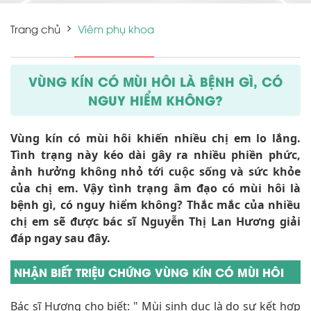
Trang chủ
Viêm phụ khoa
VÙNG KÍN CÓ MÙI HÔI LÀ BỆNH GÌ, CÓ
NGUY HIỂM KHÔNG?
Vùng kín có mùi hôi khiến nhiều chị em lo lắng.
Tình trạng này kéo dài gây ra nhiều phiền phức,
ảnh hưởng không nhỏ tới cuộc sống và sức khỏe
của chị em. Vậy tình trạng âm đạo có mùi hôi là
bệnh gì, có nguy hiểm không? Thắc mắc của nhiều
chị em sẽ được bác sĩ Nguyễn Thị Lan Hương giải
đáp ngay sau đây.
NHẬN BIẾT TRIỆU CHỨNG VÙNG KÍN CÓ MÙI HÔI
Bác sĩ Hương cho biết: " Mùi sinh dục là do sự kết hợp