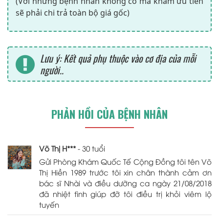
(Với những bệnh nhân không có mã khám ưu tiên
sẽ phải chi trả toàn bộ giá gốc)
Lưu ý: Kết quả phụ thuộc vào cơ địa của mỗi
người..
PHẢN HỒI CỦA BỆNH NHÂN
Võ Thị H***
- 30 tuổi
Gửi Phòng Khám Quốc Tế Cộng Đồng tôi tên Võ
Thị Hiền 1989 trước tôi xin chân thành cảm ơn
bác sĩ Nhài và điều dưỡng ca ngày 21/08/2018
đã nhiệt tình giúp đỡ tôi điều trị khỏi viêm lộ
tuyến