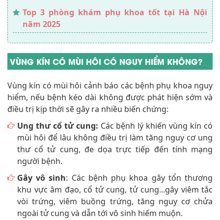
Top 3 phòng khám phụ khoa tốt tại Hà Nội
năm 2025
VÙNG KÍN CÓ MÙI HÔI CÓ NGUY HIỂM KHÔNG?
Vùng kín có mùi hôi cảnh báo các bệnh phụ khoa nguy
hiểm, nếu bệnh kéo dài không được phát hiện sớm và
điều trị kịp thời sẽ gây ra nhiều biến chứng:
Ung thư cổ tử cung:
Các bệnh lý khiến vùng kín có
mùi hôi để lâu không điều trị làm tăng nguy cơ ung
thư cổ tử cung, đe dọa trực tiếp đến tính mạng
người bệnh.
Gây vô sinh
: Các bệnh phụ khoa gây tổn thương
khu vực âm đạo, cổ tử cung, tử cung...gây viêm tắc
vòi trứng, viêm buồng trứng, tăng nguy cơ chửa
ngoài tử cung và dẫn tới vô sinh hiếm muộn.