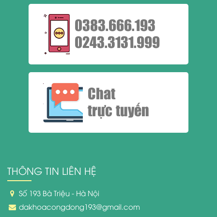
0383.666.193
0243.3131.999
Chat
trực tuyến
THÔNG TIN LIÊN HỆ
Số 193 Bà Triệu - Hà Nội
dakhoacongdong193@gmail.com