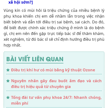
xã hội sớm?]
Vùng kín có mùi hôi là triệu chứng của nhiều bệnh lý
phụ khoa khiến chị em dễ nhầm lẫn trong việc nhận
biết bệnh và dẫn tới điều trị sai bệnh, sai cách. Do đó,
để biết được chính xác triệu chứng ở mình là do bệnh
gì, chị em nên đến gặp trực tiếp bác sĩ để thăm khám,
xét nghiệm, từ đó bác sĩ sẽ chỉ định hướng điều trị phù
hợp nhất.
BÀI VIẾT LIÊN QUAN
Điều trị khí hư có mùi bằng kỹ thuật Ozone
Nguyên nhân gây đau buốt âm đạo và cách
điều trị hiệu quả từ chuyên gia
Tổng đài tư vấn phụ khoa 24/7: Nhanh chóng,
miễn phí