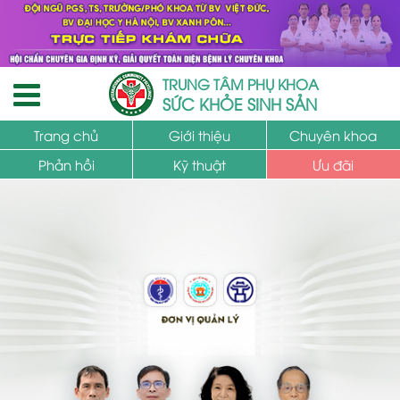
TRUNG TÂM PHỤ KHOA
SỨC KHỎE SINH SẢN
Trang chủ
Giới thiệu
Chuyên khoa
Phản hồi
Kỹ thuật
Ưu đãi