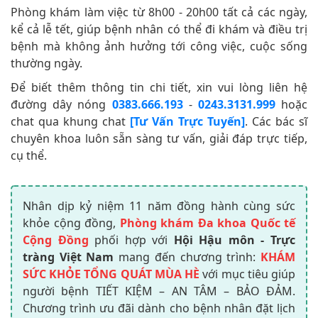
Phòng khám làm việc từ 8h00 - 20h00 tất cả các ngày,
kể cả lễ tết, giúp bệnh nhân có thể đi khám và điều trị
bệnh mà không ảnh hưởng tới công việc, cuộc sống
thường ngày.
Để biết thêm thông tin chi tiết, xin vui lòng liên hệ
đường dây nóng
0383.666.193
-
0243.3131.999
hoặc
chat qua khung chat
[Tư Vấn Trực Tuyến]
. Các bác sĩ
chuyên khoa luôn sẵn sàng tư vấn, giải đáp trực tiếp,
cụ thể.
Nhân dịp kỷ niệm 11 năm đồng hành cùng sức
khỏe cộng đồng,
Phòng khám Đa khoa Quốc tế
Cộng Đồng
phối hợp với
Hội Hậu môn - Trực
tràng Việt Nam
mang đến chương trình:
KHÁM
SỨC KHỎE TỔNG QUÁT MÙA HÈ
với mục tiêu giúp
người bệnh TIẾT KIỆM – AN TÂM – BẢO ĐẢM.
Chương trình ưu đãi dành cho bệnh nhân đặt lịch