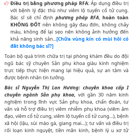
Điều trị bằng phương pháp RFA
: Áp dụng điều trị
với bệnh lý đặc thù như viêm lộ tuyến cổ tử cung.
Bác sĩ sẽ chỉ định
phương pháp RFA
,
hoàn toàn
KHÔNG ĐỐT
nên không gây đau đớn, không chảy
máu, không để lại sẹo nên không ảnh hưởng đến
khả năng sinh sản...
[Chữa vùng kín có mùi hôi có
đắt không bác sĩ?]
Toàn bộ quá trình chữa trị tại phòng khám đều do đội
ngũ bác sỹ chuyên Sản phụ khoa giàu kinh nghiệm
trực tiếp thực hiện mang lại hiệu quả, sự an tâm và
được bệnh nhân tin tưởng.
Bác sĩ Nguyễn Thị Lan Hương:
chuyên khoa cấp I
chuyên ngành Sản phụ khoa,
với gần 30 năm kinh
nghiệm trong lĩnh vực Sản phụ khoa, chẩn đoán, tư
vấn và hỗ trợ điều trị viêm nhiễm phụ khoa (viêm âm
đạo, viêm cổ tử cung, viêm lộ tuyến cổ tử cung…), bệnh
xã hội (lậu, sùi mào gà, giang mai…); tư vấn và điều trị
rối loạn kinh nguyệt, tiền mãn kinh, bệnh lý u xơ tử