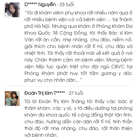
D***** Nguyễn
- 23 tuổi
“Tôi đi khám viêm phụ khoa rất nhiều năm qua ở
rất nhiều bệnh viện có cả bệnh viện … tại Thành
phố Hà Nội. Nhưng qua khám ở Phòng Khám Đa
Khoa Quốc Tế Cộng Đồng, tôi thấy Bác sĩ Kim
Vân rất ân cần, nhẹ nhàng, chu đáo, niềm nở,
giải thích cho bệnh nhân rất tỉ mỉ, chu đáo và
nhiệt tình. Tôi thấy rất thoải mái về kết quả ở nơi
này. Chân thành cảm ơn bệnh viện. Mong bệnh
viện tiếp tục quán triệt cho đội ngũ CBVC tại
Phòng Khám phát huy tốt tấm gương y đức
phục vụ cho nhân dân…”
Đoàn Thị Kim T*****
- 27 tuổi
Tôi là Đoàn Thị Kim Thăng tôi thấy các bác sĩ
thăm khám, các y sỹ, y tá điều dưỡng tại phòng
khám đa khoa quốc tế cộng đồng thật tận tình,
chu đáo, hướng dẫn căn dặn rất tỉ mỉ, tinh thần
thái độ rất nhẹ nhàng, chu đáo, rất thân thiện
với bệnh nhân.