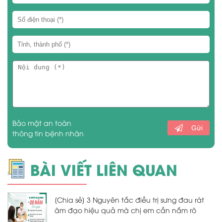
Bảo mật an toàn
Gửi
thông tin bệnh nhân
BÀI VIẾT LIÊN QUAN
[Chia sẻ] 3 Nguyên tắc điều trị sưng đau rát
âm đạo hiệu quả mà chị em cần nắm rõ