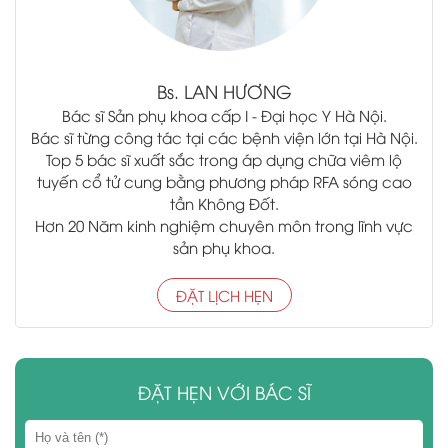
Bs.
LAN HƯƠNG
Bác sĩ Sản phụ khoa cấp I - Đại học Y Hà Nội.
Bác sĩ từng công tác tại các bệnh viện lớn tại Hà Nội.
Top 5 bác sĩ xuất sắc trong áp dụng chữa viêm lộ
tuyến cổ tử cung bằng phương pháp RFA sóng cao
tần Không Đốt.
Hơn 20 Năm kinh nghiệm chuyên môn trong lĩnh vực
sản phụ khoa.
ĐẶT LỊCH HẸN
ĐẶT HẸN VỚI BÁC SĨ