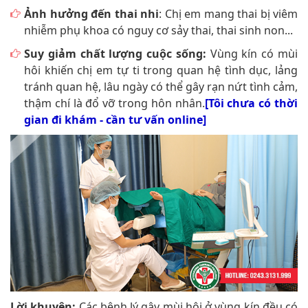
Ảnh hưởng đến thai nhi
: Chị em mang thai bị viêm
nhiễm phụ khoa có nguy cơ sảy thai, thai sinh non...
Suy giảm chất lượng cuộc sống:
Vùng kín có mùi
hôi khiến chị em tự ti trong quan hệ tình dục, lảng
tránh quan hệ, lâu ngày có thể gây rạn nứt tình cảm,
thậm chí là đổ vỡ trong hôn nhân.
[Tôi chưa có thời
gian đi khám - cần tư vấn online]
Lời khuyên:
Các bệnh lý gây mùi hôi ở vùng kín đều có