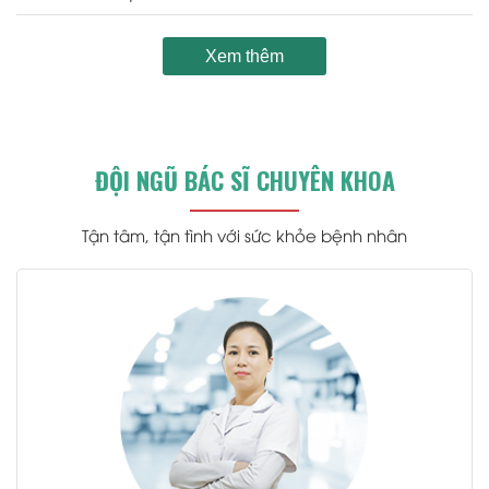
Xem thêm
ĐỘI NGŨ BÁC SĨ CHUYÊN KHOA
Tận tâm, tận tình với sức khỏe bệnh nhân
.