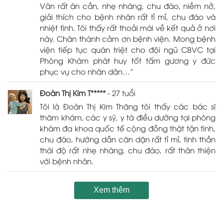
Vân rất ân cần, nhẹ nhàng, chu đáo, niềm nở,
giải thích cho bệnh nhân rất tỉ mỉ, chu đáo và
nhiệt tình. Tôi thấy rất thoải mái về kết quả ở nơi
này. Chân thành cảm ơn bệnh viện. Mong bệnh
viện tiếp tục quán triệt cho đội ngũ CBVC tại
Phòng Khám phát huy tốt tấm gương y đức
phục vụ cho nhân dân…”
Đoàn Thị Kim T*****
- 27 tuổi
Tôi là Đoàn Thị Kim Thăng tôi thấy các bác sĩ
thăm khám, các y sỹ, y tá điều dưỡng tại phòng
khám đa khoa quốc tế cộng đồng thật tận tình,
chu đáo, hướng dẫn căn dặn rất tỉ mỉ, tinh thần
thái độ rất nhẹ nhàng, chu đáo, rất thân thiện
với bệnh nhân.
Xem thêm