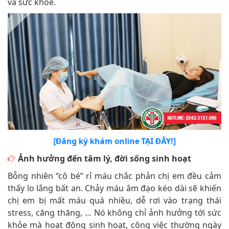
và sức khỏe.
[Đăng ký khám online TẠI ĐÂY!]
Ảnh hưởng đến tâm lý, đời sống sinh hoạt
Bỗng nhiên “cô bé” rỉ máu chắc phản chị em đều cảm
thấy lo lắng bất an. Chảy máu âm đạo kéo dài sẽ khiến
chị em bị mất máu quá nhiều, dễ rơi vào trạng thái
stress, căng thăng, … Nó không chỉ ảnh hưởng tới sức
khỏe mà hoạt động sinh hoạt, công việc thường ngày