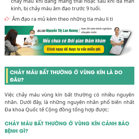
chảy máu khi đang mang thai hoặc sau khi đã mãn
kinh, bị chảy máu âm đạo trước 9 tuổi.
Âm đạo ra mủ kèm theo những tia máu li ti
CHẢY MÁU BẤT THƯỜNG Ở VÙNG KÍN LÀ DO
ĐÂU?
Việc chảy máu vùng kín bất thường có nhiều nguyên
nhân. Dưới đây, là những nguyên nhân phổ biến nhất
Đa khoa Quốc tế Cộng đồng tổng hợp được:
CHẢY MÁU BẤT THƯỜNG Ở VÙNG KÍN CẢNH BÁO
BỆNH GÌ?