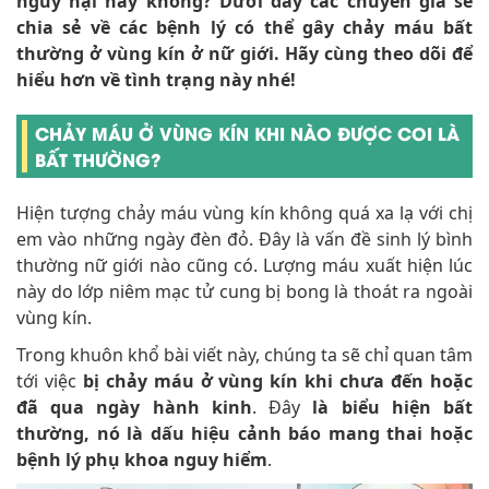
nguy hại hay không? Dưới đây các chuyên gia sẽ
chia sẻ về các bệnh lý có thể gây chảy máu bất
thường ở vùng kín ở nữ giới. Hãy cùng theo dõi để
hiểu hơn về tình trạng này nhé!
CHẢY MÁU Ở VÙNG KÍN KHI NÀO ĐƯỢC COI LÀ
BẤT THƯỜNG?
Hiện tượng chảy máu vùng kín không quá xa lạ với chị
em vào những ngày đèn đỏ. Đây là vấn đề sinh lý bình
thường nữ giới nào cũng có. Lượng máu xuất hiện lúc
này do lớp niêm mạc tử cung bị bong là thoát ra ngoài
vùng kín.
Trong khuôn khổ bài viết này, chúng ta sẽ chỉ quan tâm
tới việc
bị chảy máu ở vùng kín khi chưa đến hoặc
đã qua ngày hành kinh
. Đây
là biểu hiện bất
thường, nó là dấu hiệu cảnh báo mang thai hoặc
bệnh lý phụ khoa nguy hiểm
.