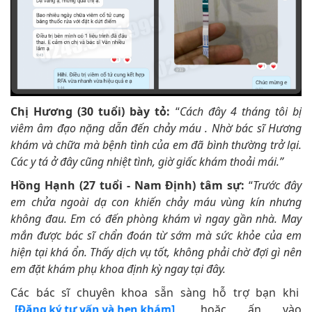
Chị Hương (30 tuổi) bày tỏ:
“
Cách đây 4 tháng tôi bị
viêm âm đạo nặng dẫn đến chảy máu . Nhờ bác sĩ Hương
khám và chữa mà bệnh tình của em đã bình thường trở lại.
Các y tá ở đây cũng nhiệt tình, giờ giấc khám thoải mái.”
Hồng Hạnh (27 tuổi - Nam Định) tâm sự:
“
Trước đây
em chửa ngoài dạ con khiến chảy máu vùng kín nhưng
không đau. Em có đến phòng khám vì ngay gần nhà. May
mắn được bác sĩ chẩn đoán từ sớm mà sức khỏe của em
hiện tại khá ổn. Thấy dịch vụ tốt, không phải chờ đợi gì nên
em đặt khám phụ khoa định kỳ ngay tại đây.
Các bác sĩ chuyên khoa sẵn sàng hỗ trợ bạn khi
hoặc ấn vào
[Đăng ký tư vấn và hẹn khám]