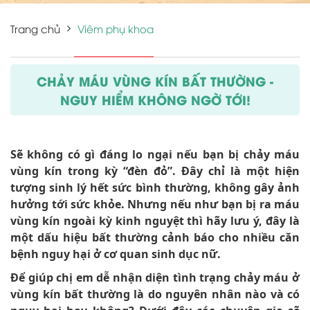
Trang chủ
Viêm phụ khoa
CHẢY MÁU VÙNG KÍN BẤT THƯỜNG -
NGUY HIỂM KHÔNG NGỜ TỚI!
Sẽ không có gì đáng lo ngại nếu bạn bị chảy máu
vùng kín trong kỳ “đèn đỏ”. Đây chỉ là một hiện
tượng sinh lý hết sức bình thường, không gây ảnh
hưởng tới sức khỏe. Nhưng nếu như bạn bị ra máu
vùng kín ngoài kỳ kinh nguyệt thì hãy lưu ý, đây là
một dấu hiệu bất thường cảnh báo cho nhiều căn
bệnh nguy hại ở cơ quan sinh dục nữ.
Để giúp chị em dễ nhận diện tình trạng chảy máu ở
vùng kín bất thường là do nguyên nhân nào và có