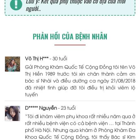
Lưu ý: Kết quả phụ thuộc vào cơ địa của mỗi
người..
PHẢN HỒI CỦA BỆNH NHÂN
Võ Thị H***
- 30 tuổi
Gửi Phòng Khám Quốc Tế Cộng Đồng tôi tên Võ
Thị Hiền 1989 trước tôi xin chân thành cảm ơn
bác sĩ Nhài và điều dưỡng ca ngày 21/08/2018
đã nhiệt tình giúp đỡ tôi điều trị khỏi viêm lộ
tuyến
D***** Nguyễn
- 23 tuổi
“Tôi đi khám viêm phụ khoa rất nhiều năm qua ở
rất nhiều bệnh viện có cả bệnh viện … tại Thành
phố Hà Nội. Nhưng qua khám ở Phòng Khám Đa
Khoa Quốc Tế Cộng Đồng, tôi thấy Bác sĩ Kim