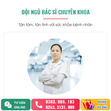
ĐỘI NGŨ BÁC SĨ CHUYÊN KHOA
Tận tâm, tận tình với sức khỏe bệnh nhân
.
Bs.
LAN HƯƠNG
Bác sĩ Sản phụ khoa cấp I - Đại học Y Hà Nội.