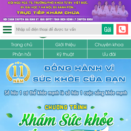
TRUNG TÂM PHỤ KHOA
Gửi
SỨC KHỎE SINH SẢN
Trang chủ
Giới thiệu
Chuyên khoa
Phản hồi
Kỹ thuật
Ưu đãi