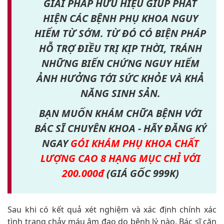
GIẢI PHÁP HỮU HIỆU GIÚP PHÁT
HIỆN CÁC BỆNH PHỤ KHOA NGUY
HIỂM TỪ SỚM. TỪ ĐÓ CÓ BIỆN PHÁP
HỖ TRỢ ĐIỀU TRỊ KỊP THỜI, TRÁNH
NHỮNG BIẾN CHỨNG NGUY HIỂM
ẢNH HƯỞNG TỚI SỨC KHỎE VÀ KHẢ
NĂNG SINH SẢN.
BẠN MUỐN KHÁM CHỮA BỆNH VỚI
BÁC SĨ CHUYÊN KHOA - HÃY ĐĂNG KÝ
NGAY
GÓI KHÁM PHỤ KHOA CHẤT
LƯỢNG CAO 8 HẠNG MỤC CHỈ VỚI
200.000đ
(GIÁ GỐC 999K)
Sau khi có kết quả xét nghiệm và xác định chính xác
tình trạng chảy máu âm đạo do bệnh lý nào. Bác sĩ căn