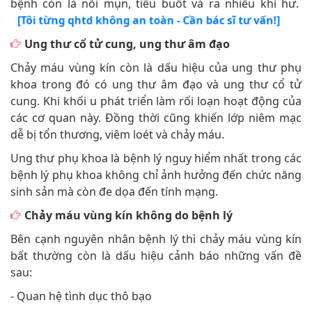
bệnh còn là nổi mụn, tiểu buốt và ra nhiều khí hư.
[Tôi từng qhtd không an toàn - Cần bác sĩ tư vấn!]
Ung thư cổ tử cung, ung thư âm đạo
Chảy máu vùng kín còn là dấu hiệu của ung thư phụ
khoa trong đó có ung thư âm đạo và ung thư cổ tử
cung. Khi khối u phát triển làm rối loạn hoạt động của
các cơ quan này. Đồng thời cũng khiến lớp niêm mạc
dễ bị tổn thương, viêm loét và chảy máu.
Ung thư phụ khoa là bệnh lý nguy hiểm nhất trong các
bệnh lý phụ khoa không chỉ ảnh hưởng đến chức năng
sinh sản mà còn đe dọa đến tính mạng.
Chảy máu vùng kín không do bệnh lý
Bên cạnh nguyên nhân bệnh lý thì chảy máu vùng kín
bất thường còn là dấu hiệu cảnh báo những vấn đề
sau:
- Quan hệ tình dục thô bạo