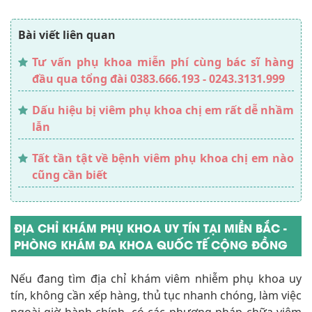
Bài viết liên quan
Tư vấn phụ khoa miễn phí cùng bác sĩ hàng
đầu qua tổng đài 0383.666.193 - 0243.3131.999
Dấu hiệu bị viêm phụ khoa chị em rất dễ nhầm
lẫn
Tất tần tật về bệnh viêm phụ khoa chị em nào
cũng cần biết
ĐỊA CHỈ KHÁM PHỤ KHOA UY TÍN TẠI MIỀN BẮC -
PHÒNG KHÁM ĐA KHOA QUỐC TẾ CỘNG ĐỒNG
Nếu đang tìm địa chỉ khám viêm nhiễm phụ khoa uy
tín, không cần xếp hàng, thủ tục nhanh chóng, làm việc
ngoài giờ hành chính, có các phương pháp chữa viêm