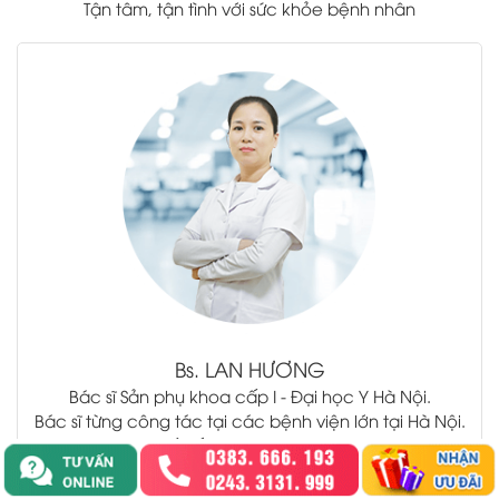
Tận tâm, tận tình với sức khỏe bệnh nhân
.
Bs.
LAN HƯƠNG
Bác sĩ Sản phụ khoa cấp I - Đại học Y Hà Nội.
Bác sĩ từng công tác tại các bệnh viện lớn tại Hà Nội.
Top 5 bác sĩ xuất sắc trong áp dụng chữa viêm lộ
tuyến cổ tử cung bằng phương pháp RFA sóng cao
tần Không Đốt.