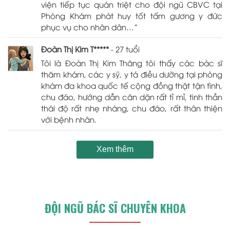
viện tiếp tục quán triệt cho đội ngũ CBVC tại
Phòng Khám phát huy tốt tấm gương y đức
phục vụ cho nhân dân…”
Đoàn Thị Kim T*****
- 27 tuổi
Tôi là Đoàn Thị Kim Thăng tôi thấy các bác sĩ
thăm khám, các y sỹ, y tá điều dưỡng tại phòng
khám đa khoa quốc tế cộng đồng thật tận tình,
chu đáo, hướng dẫn căn dặn rất tỉ mỉ, tinh thần
thái độ rất nhẹ nhàng, chu đáo, rất thân thiện
với bệnh nhân.
Xem thêm
ĐỘI NGŨ BÁC SĨ CHUYÊN KHOA