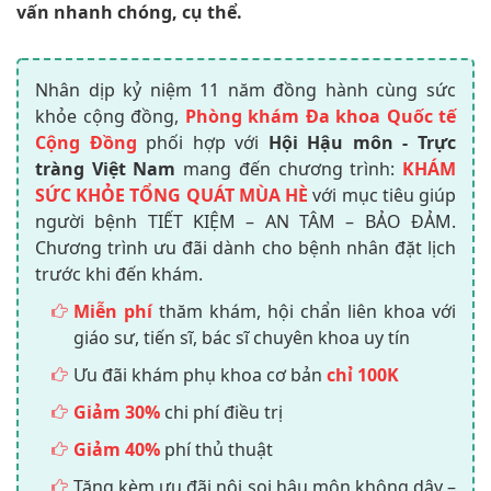
vấn nhanh chóng, cụ thể.
Nhân dịp kỷ niệm 11 năm đồng hành cùng sức
khỏe cộng đồng,
Phòng khám Đa khoa Quốc tế
Cộng Đồng
phối hợp với
Hội Hậu môn - Trực
tràng Việt Nam
mang đến chương trình:
KHÁM
SỨC KHỎE TỔNG QUÁT MÙA HÈ
với mục tiêu giúp
người bệnh TIẾT KIỆM – AN TÂM – BẢO ĐẢM.
Chương trình ưu đãi dành cho bệnh nhân đặt lịch
trước khi đến khám.
Miễn phí
thăm khám, hội chẩn liên khoa với
giáo sư, tiến sĩ, bác sĩ chuyên khoa uy tín
Ưu đãi khám phụ khoa cơ bản
chỉ 100K
Giảm 30%
chi phí điều trị
Giảm 40%
phí thủ thuật
Tặng kèm ưu đãi nội soi hậu môn không dây –