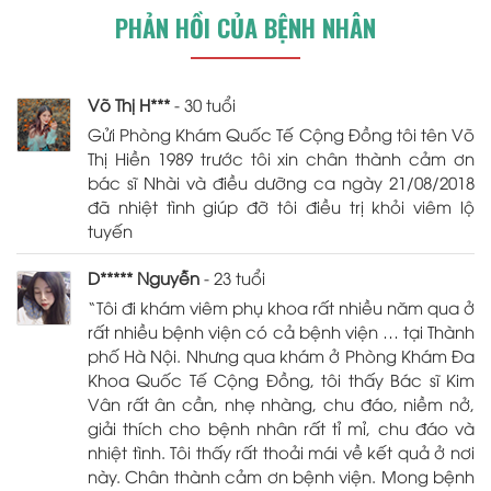
PHẢN HỒI CỦA BỆNH NHÂN
Võ Thị H***
- 30 tuổi
Gửi Phòng Khám Quốc Tế Cộng Đồng tôi tên Võ
Thị Hiền 1989 trước tôi xin chân thành cảm ơn
bác sĩ Nhài và điều dưỡng ca ngày 21/08/2018
đã nhiệt tình giúp đỡ tôi điều trị khỏi viêm lộ
tuyến
D***** Nguyễn
- 23 tuổi
“Tôi đi khám viêm phụ khoa rất nhiều năm qua ở
rất nhiều bệnh viện có cả bệnh viện … tại Thành
phố Hà Nội. Nhưng qua khám ở Phòng Khám Đa
Khoa Quốc Tế Cộng Đồng, tôi thấy Bác sĩ Kim
Vân rất ân cần, nhẹ nhàng, chu đáo, niềm nở,
giải thích cho bệnh nhân rất tỉ mỉ, chu đáo và
nhiệt tình. Tôi thấy rất thoải mái về kết quả ở nơi
này. Chân thành cảm ơn bệnh viện. Mong bệnh