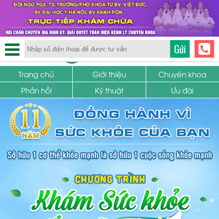
TRUNG TÂM PHỤ KHOA
Gửi
SỨC KHỎE SINH SẢN
Trang chủ
Giới thiệu
Chuyên khoa
Phản hồi
Kỹ thuật
Ưu đãi