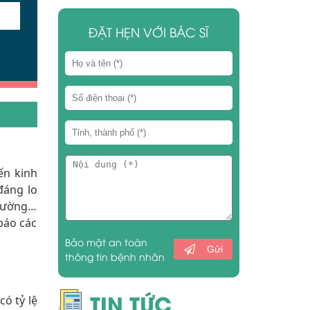
ĐẶT HẸN VỚI BÁC SĨ
ến kinh
đáng lo
thường…
báo các
Bảo mật an toàn
Gửi
thông tin bệnh nhân
TIN TỨC
ó tỷ lệ