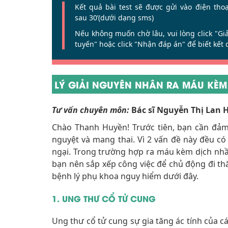
Kết quả bài test sẽ được gửi vào điện tho
sau 30’(dưới dạng sms)
Nếu không muốn chờ lâu, vui lòng click
"Gi
tuyến"
hoặc click
"Nhận đáp án"
để biết kết 
LÝ GIẢI NGUYÊN NHÂN RA MÁU KÈM
Tư vấn chuyên môn:
Bác sĩ Nguyễn Thị Lan
Chào Thanh Huyền! Trước tiên, bạn cần đảm
nguyệt và mang thai. Vì 2 vấn đề này đều c
ngại. Trong trường hợp ra máu kèm dịch nhầ
bạn nên sắp xếp công việc để chủ động đi th
bệnh lý phụ khoa nguy hiểm dưới đây.
1. UNG THƯ CỔ TỬ CUNG
Ung thư cổ tử cung sự gia tăng ác tính của c