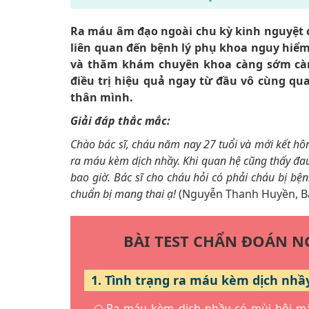
Ra máu âm đạo ngoài chu kỳ kinh nguyệt c
liên quan đến bệnh lý phụ khoa nguy hiểm
và thăm khám chuyên khoa càng sớm càn
điều trị hiệu quả ngay từ đầu vô cùng qu
thân mình.
Giải đáp thắc mắc:
Chào bác sĩ, cháu năm nay 27 tuổi và mới kết hôn 
ra máu kèm dịch nhầy. Khi quan hệ cũng thấy đau 
bao giờ. Bác sĩ cho cháu hỏi có phải cháu bị b
chuẩn bị mang thai ạ!
(Nguyễn Thanh Huyền, B
BÀI TEST CHẨN ĐOÁN 
1. Tình trạng ra máu kèm dịch nhầ
Ra máu kèm dịch nhầy có mùi hôi mà