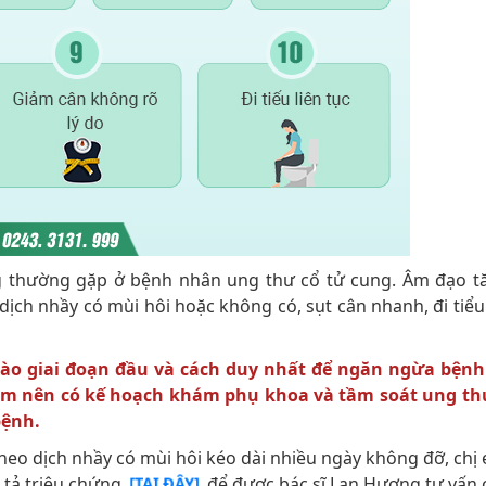
 thường gặp ở bệnh nhân ung thư cổ tử cung. Âm đạo tă
ịch nhầy có mùi hôi hoặc không có, sụt cân nhanh, đi tiểu
vào giai đoạn đầu và cách duy nhất để ngăn ngừa bệnh
em nên có kế hoạch khám phụ khoa và tầm soát ung th
bệnh.
eo dịch nhầy có mùi hôi kéo dài nhiều ngày không đỡ, chị
tả triệu chứng
để được bác sĩ Lan Hương tư vấn ch
[TẠI ĐÂY]