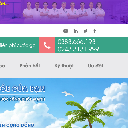
0383.666.193
iễn phí cước gọi
0243.3131.999
oa
Phản hồi
Kỹ thuật
Ưu đãi