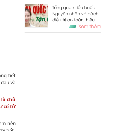
Tổng quan tiểu buốt:
Nguyên nhân và cách
điều trị an toàn, hiệu
quả
Xem thêm
ng tiết
 đau và
 là chủ
ư cổ tử
 em nên
i tiết.