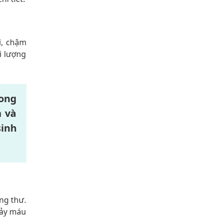
i, chậm
i lượng
vong
n và
sinh
ung thư.
hảy máu