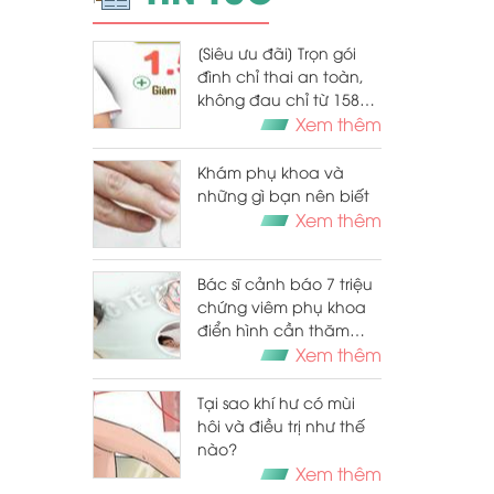
[Siêu ưu đãi] Trọn gói
đình chỉ thai an toàn,
không đau chỉ từ 1580K
- Đặt lịch tại đây
Xem thêm
Khám phụ khoa và
những gì bạn nên biết
Xem thêm
Bác sĩ cảnh báo 7 triệu
chứng viêm phụ khoa
điển hình cần thăm
khám sớm
Xem thêm
Tại sao khí hư có mùi
hôi và điều trị như thế
nào?
Xem thêm