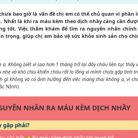
hưa bao giờ là vấn đề chị em có thể chủ quan vì phần 
. Nhất là khi ra máu kèm theo dịch nhầy càng cần đượ
g tốt. Việc thăm khám để tìm ra nguyên nhân chính 
an trọng, giúp chị em bảo vệ sức khỏe sinh sản cho ch
ạ. Không biết vì sao hơn 1 tháng trở lại đây cháu liên tục thấy 
nhẹ và khó chịu khiến cháu rất lo lắng vì mình chưa gặp tình t
ệnh gì không và có ảnh hưởng đến việc mang thai không ạ, vì c
ắc NInh)
NGUYÊN NHÂN RA MÁU KÈM DỊCH NHẦY
y gặp phải?
u sắc bất
Ra máu kèm dịch nhầy khi quan hệ