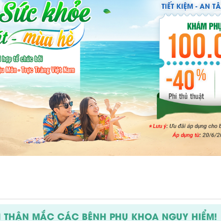
N THẬN MẮC CÁC BỆNH PHỤ KHOA NGUY HIỂM!