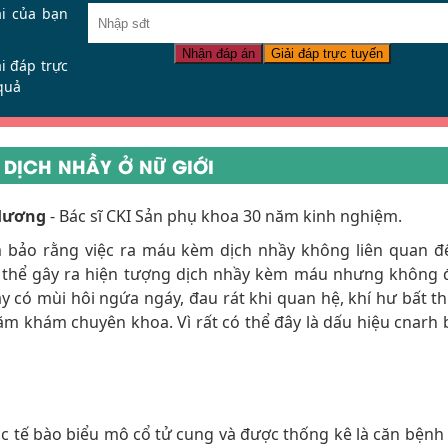
ại của bạn
Nhận đáp án
Giải đáp trực tuyến
ải đáp trực
quả
 DỊCH NHẦY Ở NỮ GIỚI
 Hương
- Bác sĩ CKI Sản phụ khoa 30 năm kinh nghiệm.
 bảo rằng việc ra máu kèm dịch nhầy không liên quan đ
ó thể gây ra hiện tượng dịch nhầy kèm máu nhưng không 
y có mùi hôi ngứa ngáy, đau rát khi quan hệ, khí hư bất 
ăm khám chuyên khoa. Vì rất có thể đây là dấu hiệu cnarh 
ác tế bào biểu mô cổ tử cung và được thống kê là căn bệnh c