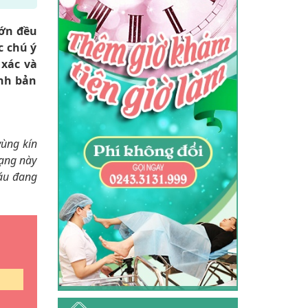
lớn đều
c chú ý
xác và
ính bản
vùng kín
rạng này
háu đang