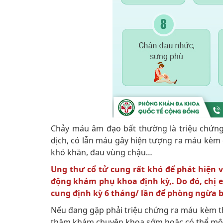
Chảy máu âm đạo bất thường là triệu chứng
dịch, có lẫn máu gây hiện tượng ra máu kèm d
khó khăn, đau vùng chậu…
Ung thư cổ tử cung rất khó để phát hiện 
động khám phụ khoa định kỳ,. Do đó, chị 
cung định kỳ 6 tháng/ lần để phòng ngừa 
Nếu đang gặp phải triệu chứng ra máu kèm th
thăm khám chuyên khoa sớm hoặc có thể mô 