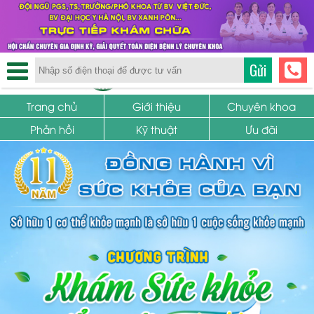
TRUNG TÂM PHỤ KHOA
Gửi
SỨC KHỎE SINH SẢN
Trang chủ
Giới thiệu
Chuyên khoa
Phản hồi
Kỹ thuật
Ưu đãi