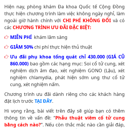
Hiện nay, phòng khám Đa khoa Quốc tế Cộng Đồng
thực hiện chương trình làm việc không ngày nghỉ, làm
ngoài giờ hành chính với
CHI PHÍ KHÔNG ĐỔI
và có
các
CHƯƠNG TRÌNH ƯU ĐÃI ĐẶC BIỆT:
MIỄN PHÍ
khám lâm sàng
GIẢM 50%
chi phí thực hiện thủ thuật
Ưu đãi phụ khoa tổng quát chỉ 430.000 (GIÁ CŨ
860.000)
bao gồm các hạng mục: Soi cổ tử cung, xét
nghiệm dịch âm đạo, xét nghiệm GONO (Lậu), xét
nghiệm chlamydia, phát hiện sớm ung thư cổ tử
cung, xét nghiệm nấm.
Chương trình ưu đãi dành riêng cho các khách hàng
đặt lịch trước
TẠI ĐÂY
.
Hi vọng rằng, bài viết trên đây sẽ giúp bạn có thêm
thông tin về vấn đề: “
Phẫu thuật viêm cổ tử cung
bằng cách nào?
”. Nếu còn thắc mắc nào cần giải đáp,