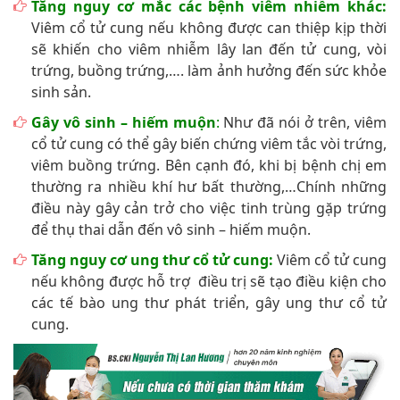
Tăng nguy cơ mắc các bệnh viêm nhiễm khác:
Viêm cổ tử cung nếu không được can thiệp kịp thời
sẽ khiến cho viêm nhiễm lây lan đến tử cung, vòi
trứng, buồng trứng,…. làm ảnh hưởng đến sức khỏe
sinh sản.
Gây vô sinh – hiếm muộn
:
Như đã nói ở trên, viêm
cổ tử cung có thể gây biến chứng viêm tắc vòi trứng,
viêm buồng trứng. Bên cạnh đó, khi bị bệnh chị em
thường ra nhiều khí hư bất thường,…Chính những
điều này gây cản trở cho việc tinh trùng gặp trứng
để thụ thai dẫn đến vô sinh – hiếm muộn.
Tăng nguy cơ ung thư cổ tử cung:
Viêm cổ tử cung
nếu không được hỗ trợ điều trị sẽ tạo điều kiện cho
các tế bào ung thư phát triển, gây ung thư cổ tử
cung.