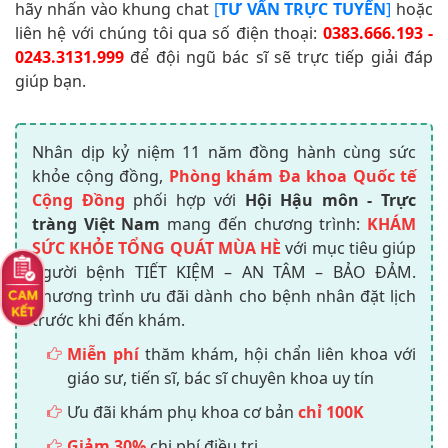
hãy nhấn vào khung chat
[
TƯ VẤN TRỰC TUYẾN
]
hoặc
liên hệ với chúng tôi qua số điện thoại:
0383.666.193 -
0243.3131.999
để đội ngũ bác sĩ sẽ trực tiếp giải đáp
giúp bạn.
Nhân dịp kỷ niệm 11 năm đồng hành cùng sức
khỏe cộng đồng,
Phòng khám Đa khoa Quốc tế
Cộng Đồng
phối hợp với
Hội Hậu môn - Trực
tràng Việt Nam
mang đến chương trình:
KHÁM
SỨC KHỎE TỔNG QUÁT MÙA HÈ
với mục tiêu giúp
người bệnh TIẾT KIỆM – AN TÂM – BẢO ĐẢM.
Chương trình ưu đãi dành cho bệnh nhân đặt lịch
trước khi đến khám.
Miễn phí
thăm khám, hội chẩn liên khoa với
giáo sư, tiến sĩ, bác sĩ chuyên khoa uy tín
Ưu đãi khám phụ khoa cơ bản
chỉ 100K
Giảm 30%
chi phí điều trị