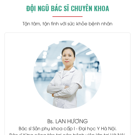
ĐỘI NGŨ BÁC SĨ CHUYÊN KHOA
Tận tâm, tận tình với sức khỏe bệnh nhân
.
Bs.
LAN HƯƠNG
Bác sĩ Sản phụ khoa cấp I - Đại học Y Hà Nội.
Bác sĩ từng công tác tại các bệnh viện lớn tại Hà Nội.