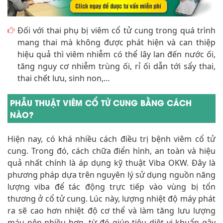
Đối với thai phụ bị viêm cổ tử cung trong quá trình
mang thai mà không được phát hiện và can thiệp
hiệu quả thì viêm nhiễm có thể lây lan đến nước ối,
tăng nguy cơ nhiễm trùng ối, rỉ ối dẫn tới sẩy thai,
thai chết lưu, sinh non,…
PHẪU THUẬT VIÊM CỔ TỬ CUNG BẰNG CÁCH
NÀO?
Hiện nay, có khá nhiều cách điều trị bệnh viêm cổ tử
cung. Trong đó, cách chữa điển hình, an toàn và hiệu
quả nhất chính là áp dụng kỹ thuật Viba OKW. Đây là
phương pháp dựa trên nguyên lý sử dụng nguồn năng
lượng viba để tác động trực tiếp vào vùng bị tổn
thương ở cổ tử cung. Lúc này, lượng nhiệt độ máy phát
ra sẽ cao hơn nhiệt độ cơ thể và làm tăng lưu lượng
máu nên nhiều hơn, từ đó giúp tiêu diệt vi khuẩn gây