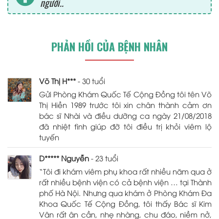
người..
PHẢN HỒI CỦA BỆNH NHÂN
Võ Thị H***
- 30 tuổi
Gửi Phòng Khám Quốc Tế Cộng Đồng tôi tên Võ
Thị Hiền 1989 trước tôi xin chân thành cảm ơn
bác sĩ Nhài và điều dưỡng ca ngày 21/08/2018
đã nhiệt tình giúp đỡ tôi điều trị khỏi viêm lộ
tuyến
D***** Nguyễn
- 23 tuổi
“Tôi đi khám viêm phụ khoa rất nhiều năm qua ở
rất nhiều bệnh viện có cả bệnh viện … tại Thành
phố Hà Nội. Nhưng qua khám ở Phòng Khám Đa
Khoa Quốc Tế Cộng Đồng, tôi thấy Bác sĩ Kim
Vân rất ân cần, nhẹ nhàng, chu đáo, niềm nở,