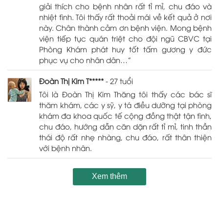
giải thích cho bệnh nhân rất tỉ mỉ, chu đáo và
nhiệt tình. Tôi thấy rất thoải mái về kết quả ở nơi
này. Chân thành cảm ơn bệnh viện. Mong bệnh
viện tiếp tục quán triệt cho đội ngũ CBVC tại
Phòng Khám phát huy tốt tấm gương y đức
phục vụ cho nhân dân…”
Đoàn Thị Kim T*****
- 27 tuổi
Tôi là Đoàn Thị Kim Thăng tôi thấy các bác sĩ
thăm khám, các y sỹ, y tá điều dưỡng tại phòng
khám đa khoa quốc tế cộng đồng thật tận tình,
chu đáo, hướng dẫn căn dặn rất tỉ mỉ, tinh thần
thái độ rất nhẹ nhàng, chu đáo, rất thân thiện
với bệnh nhân.
Xem thêm